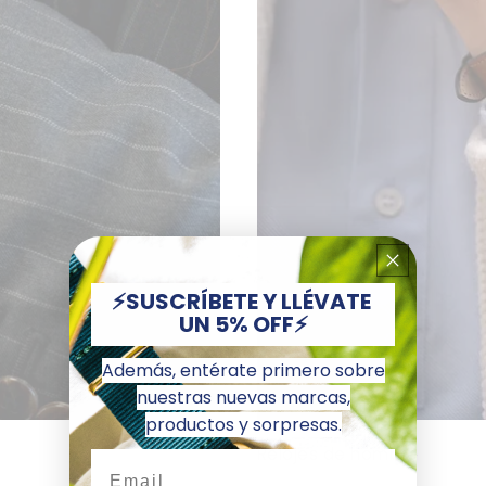
⚡SUSCRÍBETE Y LLÉVATE
UN 5% OFF⚡
Además, entérate primero sobre
nuestras nuevas marcas,
productos y sorpresas.
Relojes de hombre
Email