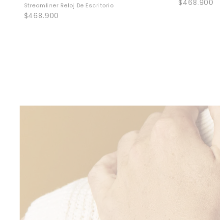
Precio
$468.900
Streamliner Reloj De Escritorio
habitual
Precio
$468.900
habitual