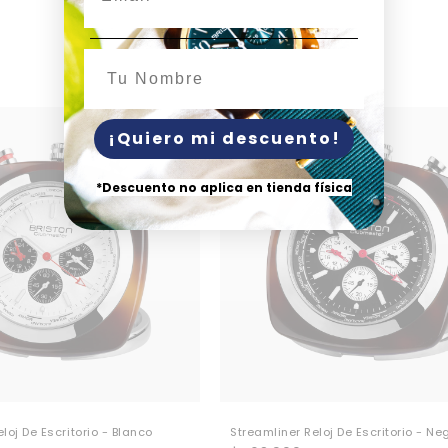
Nombre
¡Quiero mi descuento!
*Descuento no aplica en tienda física
loj De Escritorio - Blanco
Streamliner Reloj De Escritorio - Ne