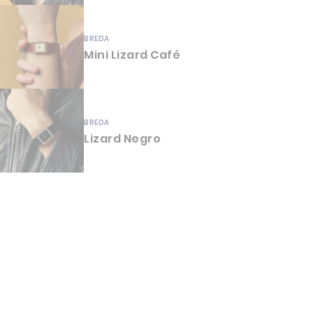
BREDA
Mini Lizard Café
BREDA
Lizard Negro