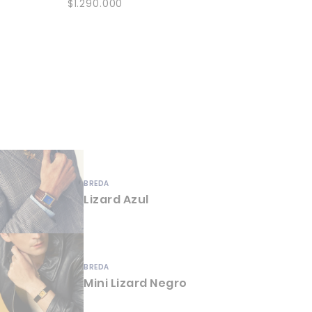
Precio
$1.290.000
habitual
BREDA
Lizard Azul
BREDA
Mini Lizard Negro